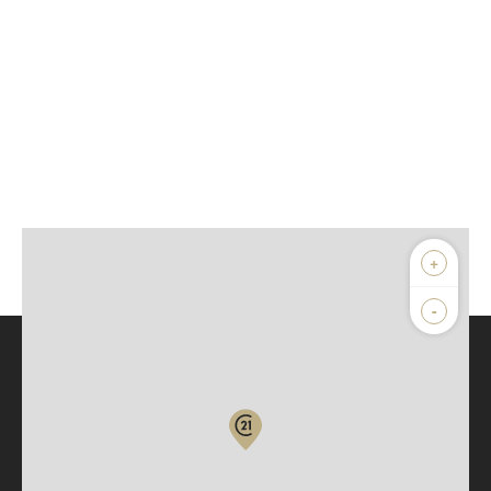
+
-
Parlons de vous, parlons biens
Votre compte :