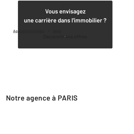
1
Vous envisagez
une carrière dans l'immobilier ?
Agence immobilière
Vente
Découvrir nos offres
Notre agence à PARIS