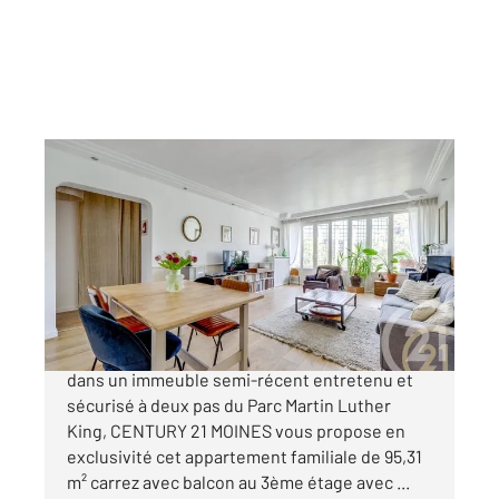
PARIS 75017
2
95,31 m
, 4 pièces
Ref : 17847
Appartement F4 à vendre
899 000 €
Batignolles/Epinettes, Boulevard Berthier,
dans un immeuble semi-récent entretenu et
sécurisé à deux pas du Parc Martin Luther
King, CENTURY 21 MOINES vous propose en
exclusivité cet appartement familiale de 95,31
m² carrez avec balcon au 3ème étage avec ...