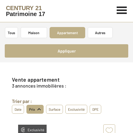
CENTURY 21
Patrimoine 17
Tous
Maison
Appartement
Autres
Appliquer
Vente appartement
3 annonces immobilières :
Trier par :
Date
Prix
Surface
Exclusivité
DPE
Exclusivité