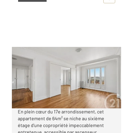
PARIS 75017
2
64,13 m
, 2 pièces
Ref : 17835
Appartement F1 à vendre
550 000 €
Visiter le site dédié
En plein cœur du 17e arrondissement, cet
appartement de 64m² se niche au sixième
étage d'une copropriété impeccablement
entretenue, accessible par ascenseur.