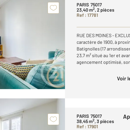
PARIS 75017
2
23,40 m
, 2 pièces
Ref : 17781
RUE DES MOINES - EXCLUS
caractère de 1900, à prox
Batignolles (17 arrondiss
23,7 m² situé au 1er et av
agencement optimisé, son 
Voir 
A
PARIS 75017
2
38,45 m
, 3 pièces
Ref : 17901