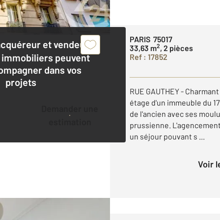
PARIS 75017
acquéreur et vendeur,
2
33,63 m
, 2 pièces
 immobiliers peuvent
Ref : 17852
ompagner dans vos
projets
RUE GAUTHEY - Charmant 
étage d'un immeuble du 17
Demander une
de l'ancien avec ses moul
estimation
prussienne. L'agencement
un séjour pouvant s ...
Voir 