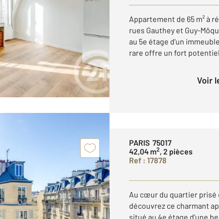
Appartement de 65 m² à rén
rues Gauthey et Guy-Môqu
au 5e étage d'un immeuble
rare offre un fort potentiel
Voir 
PARIS 75017
2
42,04 m
, 2 pièces
Ref : 17878
Au cœur du quartier prisé
découvrez ce charmant ap
situé au 4e étage d'une be