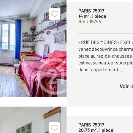
PARIS 75017
2
14 m
, 1 pièce
Ref : 15744
- RUE DES MOINES - EXCLU
venez découvrir ce charma
place au rez-de-chaussée 
calme, sa hauteur sous pl
dans l'appartement ...
Voir 
PARIS 75017
2
20,73 m
, 1 pièce