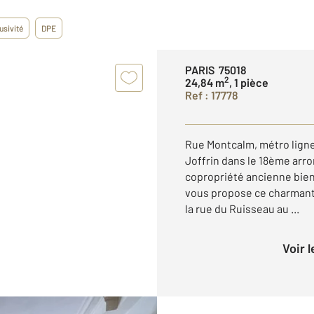
usivité
DPE
PARIS 75018
2
24,84 m
, 1 pièce
Ref : 17778
Rue Montcalm, métro ligne
Joffrin dans le 18ème arr
copropriété ancienne bi
vous propose ce charmant
la rue du Ruisseau au ...
Voir 