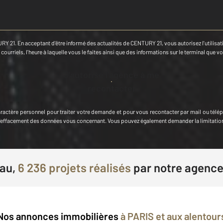
RY 21. En acceptant d'être informé des actualités de CENTURY 21, vous autorisez l'utilisatio
ourriels, l'heure à laquelle vous le faites ainsi que des informations sur le terminal que vo
J'autorise l'agence à me
recontacter
aractère personnel
pour traiter votre demande et pour vous recontacter par mail ou télé
et d'effacement des données vous concernant. Vous pouvez également demander la limitati
eau,
6 236 projets réalisés
par
notre agenc
Nos annonces immobilières
à PARIS et aux alentour