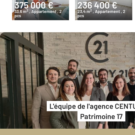
375 000 €
236 400 €
2
2
33,6 m
, Appartement
, 2
23,4 m
, Appartement
, 2
pcs
pcs
L'équipe de l'agence CENT
Patrimoine 17