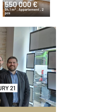
550 000 €
2
64,1 m
, Appartement
, 2
pcs
URY 21