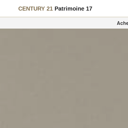
CENTURY 21
Patrimoine 17
Ache