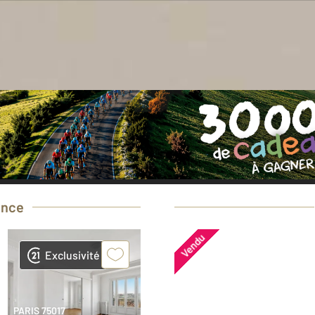
oin d'une estimation
gratuite
pour votre bi
Prendre rendez-vous avec un professionnel
ence
Vendu
Exclusivité
PARIS 75017