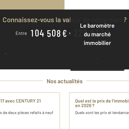
Connaissez-vous la valeur de votre bien ?
Le baromètre
Entre
du marché
immobilier
Je demande une estimation à mon
ombien vaut mon bien
agenc
Je découvre
Nos actualités
5017 avec CENTURY 21
Quel est le prix de l’immob
en 2026 ?
s de deux pièces refaits à neuf
Quels sont les prix et tendances