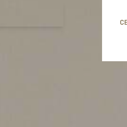
F4map © F4
Map data ©
OpenStreetMap contributors
Credits
CE