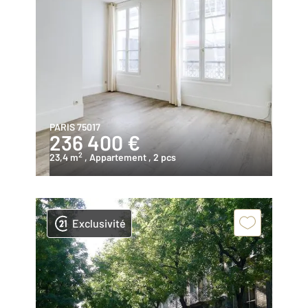
PARIS 75017
236 400 €
2
23,4 m
, Appartement
, 2 pcs
Exclusivité