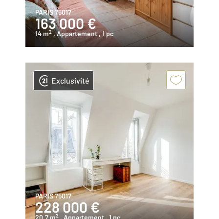
PARIS 75017
163 000 €
2
14 m
, Appartement
, 1 pc
Exclusivité
PARIS 75017
228 000 €
2
20,7 m
, Appartement
, 1 pc