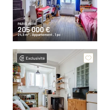
PARIS 75018
205 000 €
2
24,8 m
, Appartement
, 1 pc
Exclusivité