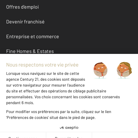
Offres d'emploi
Devenir franchisé
Entreprise et commerce
Fine Homes & Estates
À propos
International
Nous contacter
Mentions légales & CGU et Barèmes d'honoraires
Données personnelles