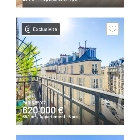
Exclusivité
PARIS 75017
620 000 €
2
65,1 m
, Appartement
, 5 pcs