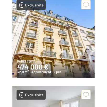
Exclusivité
PARIS 75017
474 000 €
2
42,0 m
, Appartement
, 2 pcs
Exclusivité