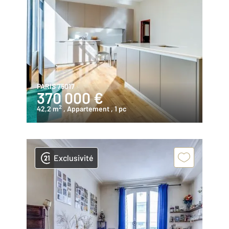
PARIS 75017
370 000 €
2
42,2 m
, Appartement
, 1 pc
Exclusivité