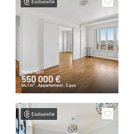
Exclusivité
PARIS 75017
550 000 €
2
64,1 m
, Appartement
, 2 pcs
Exclusivité